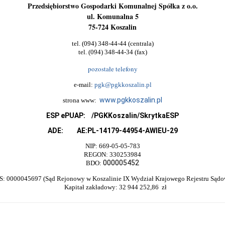
Przedsiębiorstwo Gospodarki Komunalnej Spółka z o.o.
ul. Komunalna 5
75-724 Koszalin
tel. (094) 348-44-44 (centrala)
tel. (094) 348-44-34 (fax)
pozostałe telefony
e-mail:
pgk@pgkkoszalin.pl
www.pgkkoszalin.pl
strona www:
ESP ePUAP: /PGKKoszalin/SkrytkaESP
ADE: AE:PL-14179-44954-AWIEU-29
NIP: 669-05-05-783
REGON: 330253984
000005452
BDO:
 0000045697 (Sąd Rejonowy w Koszalinie IX Wydział Krajowego Rejestru Sądo
Kapitał zakładowy: 32 944 252,86
zł